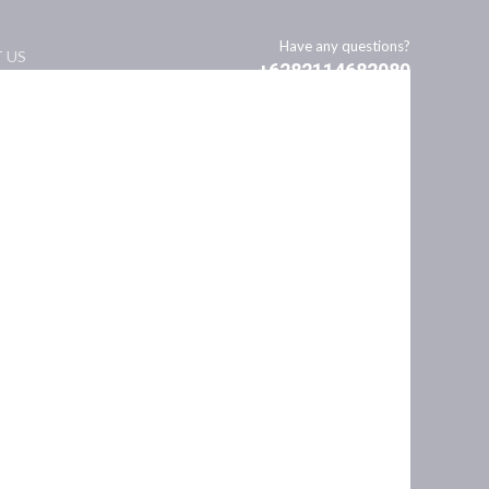
Have any questions?
 US
+6282114682080