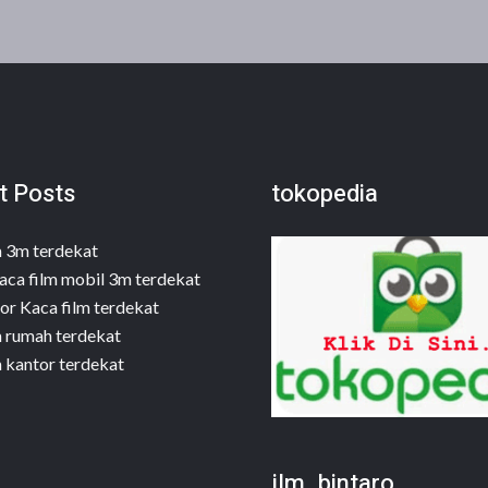
t Posts
tokopedia
m 3m terdekat
aca film mobil 3m terdekat
or Kaca film terdekat
m rumah terdekat
m kantor terdekat
jlm_bintaro