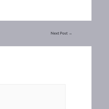
Next Post
→