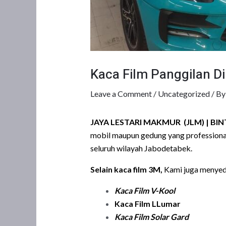
Kaca Film Panggilan D
Leave a Comment
/
Uncategorized
/ B
JAYA LESTARI MAKMUR (JLM)
| BI
mobil maupun gedung yang professional
seluruh wilayah Jabodetabek.
Selain kaca film 3M,
Kami juga menyedi
Kaca Film
V-Kool
Kaca Film LLumar
Kaca Film Solar Gard