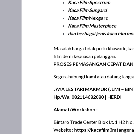
Kaca Film Spectrum
Kaca Film Sungard
Kaca Film
Nexgard
Kaca Film
Masterpiece
dan berbagai jenis kaca film m
Masalah harga tidak perlu khawatir, k
film demi kepuasan pelanggan.
PROSES PEMASANGAN CEPAT DAN 
Segera hubungi kami atau datang langsu
JAYA LESTARI MAKMUR (JLM) – BI
Hp/Wa. 082114682080 | HERDI
Alamat/Workshop :
Bintaro Trade Center Blok Lt. 1 H2 No.2
Website :
https://kacafilm3mtanger