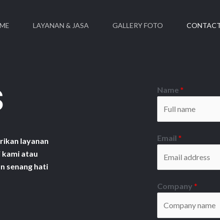
ME
LAYANAN & JASA
GALLERY FOTO
CONTACT
s
Name
*
Email
*
ikan layanan
i kami atau
n senang hati
Company
*