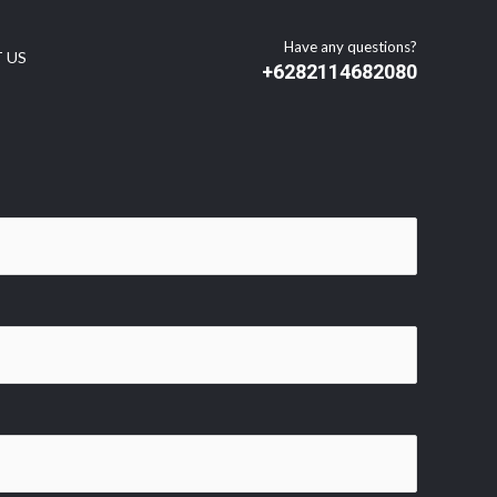
Have any questions?
 US
+6282114682080