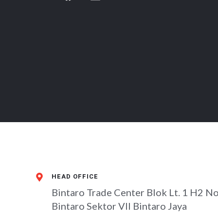
w
a
i
i
c
n
t
e
k
t
b
e
e
o
d
r
o
i
k
n
HEAD OFFICE
Bintaro Trade Center Blok Lt. 1 H2 No
Bintaro Sektor VII Bintaro Jaya