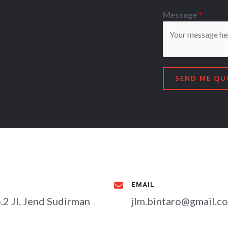
Message
*
SEND ME QU
EMAIL
.2 Jl. Jend Sudirman
jlm.bintaro@gmail.c