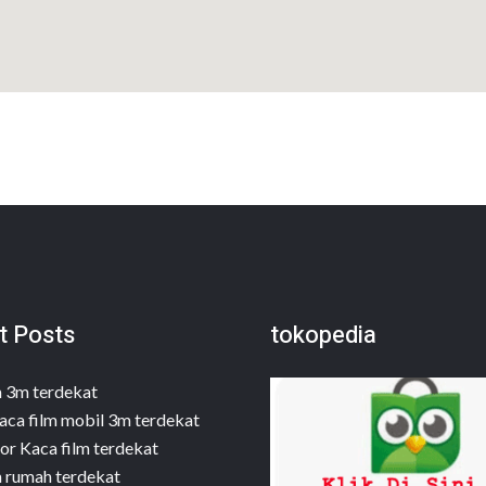
t Posts
tokopedia
m 3m terdekat
aca film mobil 3m terdekat
or Kaca film terdekat
m rumah terdekat