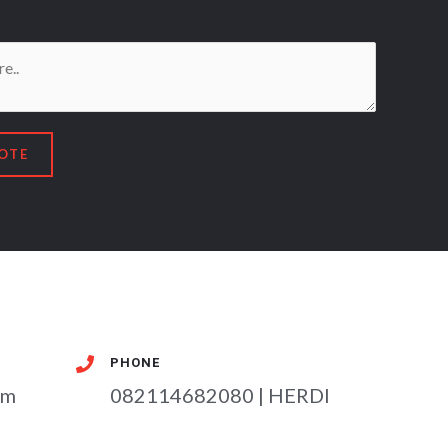
OTE
PHONE
om
082114682080 | HERDI