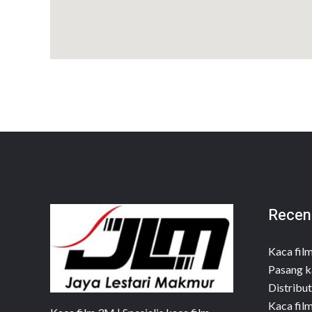
Recen
Kaca fil
Pasang k
Distribut
Kaca fil