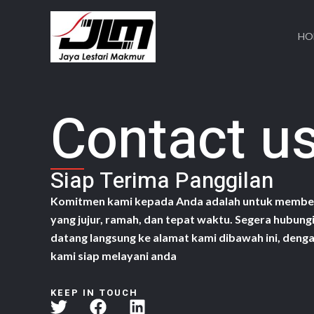
Skip
to
HO
content
Contact u
Siap Terima Panggilan
Komitmen kami kepada Anda adalah untuk member
yang jujur, ramah, dan tepat waktu. Segera hubung
datang langsung ke alamat kami dibawah ini, denga
kami siap melayani anda
KEEP IN TOUCH
T
F
L