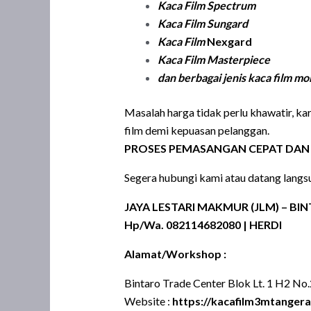
Kaca Film Spectrum
Kaca Film Sungard
Kaca Film
Nexgard
Kaca Film
Masterpiece
dan berbagai jenis kaca film m
Masalah harga tidak perlu khawatir, k
film demi kepuasan pelanggan.
PROSES PEMASANGAN CEPAT DAN 
Segera hubungi kami atau datang langsu
JAYA LESTARI MAKMUR (JLM) – BI
Hp/Wa. 082114682080 | HERDI
Alamat/Workshop :
Bintaro Trade Center Blok Lt. 1 H2 No.2
Website :
https://kacafilm3mtanger