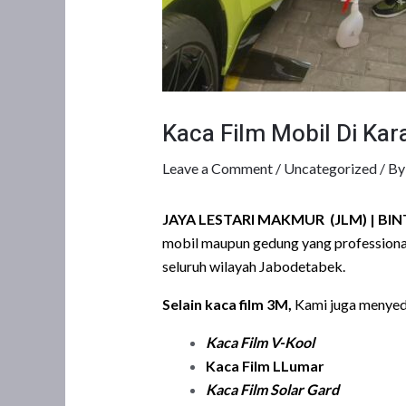
Kaca Film Mobil Di K
Leave a Comment
/
Uncategorized
/ B
JAYA LESTARI MAKMUR (JLM)
| BI
mobil maupun gedung yang professional
seluruh wilayah Jabodetabek.
Selain kaca film 3M,
Kami juga menyedi
Kaca Film
V-Kool
Kaca Film LLumar
Kaca Film Solar Gard