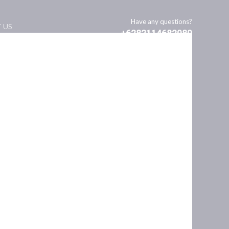
Have any questions?
 US
+6282114682080