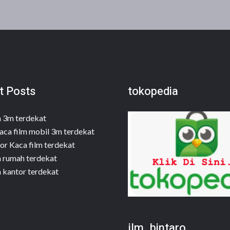
t Posts
tokopedia
m 3m terdekat
aca film mobil 3m terdekat
or Kaca film terdekat
m rumah terdekat
m kantor terdekat
jlm_bintaro