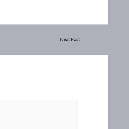
Next Post
→