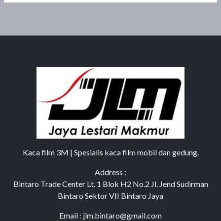
Kaca film 3M | Spesialis kaca film mobil dan gedung.
Address :
Bintaro Trade Center Lt. 1 Blok H2 No.2 Jl. Jend Sudirman
Bintaro Sektor VII Bintaro Jaya
Email : jlm.bintaro@gmail.com